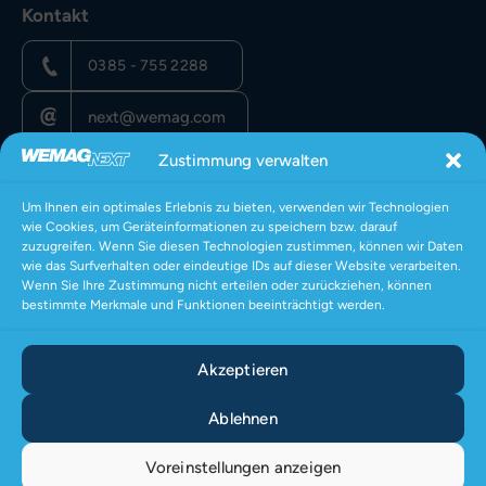
Kontakt
0385 - 755 2288
next@wemag.com
Zustimmung verwalten
Rechtliches
Um Ihnen ein optimales Erlebnis zu bieten, verwenden wir Technologien
wie Cookies, um Geräteinformationen zu speichern bzw. darauf
Datenschutz
zuzugreifen. Wenn Sie diesen Technologien zustimmen, können wir Daten
wie das Surfverhalten oder eindeutige IDs auf dieser Website verarbeiten.
Impressum
Wenn Sie Ihre Zustimmung nicht erteilen oder zurückziehen, können
bestimmte Merkmale und Funktionen beeinträchtigt werden.
Cookies
AGB
Akzeptieren
Ablehnen
Ein Produkt der WEMAG Gruppe
Voreinstellungen anzeigen