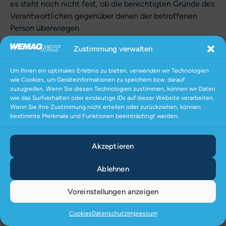
es steht noch nicht fest, ob die berechtigten Gründe des
Verantwortlichen gegenüber denen der betroffenen
Person überwiegen.
Sofern eine der oben genannten Voraussetzungen
Zustimmung verwalten
gegeben ist und eine betroffene Person die
Einschränkung von personenbezogenen Daten, die bei
Um Ihnen ein optimales Erlebnis zu bieten, verwenden wir Technologien
der WEMAG AG gespeichert sind, verlangen möchte,
wie Cookies, um Geräteinformationen zu speichern bzw. darauf
kann sie sich hierzu jederzeit an einen Mitarbeiter des für
zuzugreifen. Wenn Sie diesen Technologien zustimmen, können wir Daten
wie das Surfverhalten oder eindeutige IDs auf dieser Website verarbeiten.
die Verarbeitung Verantwortlichen wenden. Der
Wenn Sie Ihre Zustimmung nicht erteilen oder zurückziehen, können
Mitarbeiter der WEMAG AG wird die Einschränkung der
bestimmte Merkmale und Funktionen beeinträchtigt werden.
Verarbeitung veranlassen.
Recht auf Datenübertragbarkeit
Akzeptieren
Jede von der Verarbeitung personenbezogener Daten
Ablehnen
betroffene Person hat das vom Europäischen Richtlinien-
und Verordnungsgeber gewährte Recht, die sie
Voreinstellungen anzeigen
betreffenden personenbezogenen Daten, welche durch
die betroffene Person einem Verantwortlichen
Cookies
Datenschutz
Impressum
bereitgestellt wurden, in einem strukturierten, gängigen